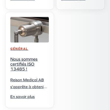
produits dans la
nouveau support de
catégorie des porte-
tête permet un
tubes ! Le but des
positionnement
porte-tubes est de ...
optimal de la ...
GÉNÉRAL
Nous sommes
certifiés ISO
13485 !
Reison Medical AB
s'apprête à obtenir
sa nouvelle
En savoir plus
certification de
gestion de la qualité