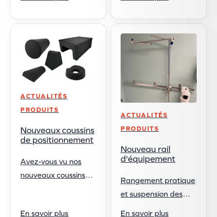
tibial étroit est conçu
Arab Health 2025 !
pour fournir un
Un grand merci à
soutien stable au
tous les fantastiques
genou du patient ...
...
ACTUALITÉS
PRODUITS
ACTUALITÉS
PRODUITS
Nouveaux coussins
de positionnement
Nouveau rail
d'équipement
Avez-vous vu nos
nouveaux coussins
Rangement pratique
de positionnement
et suspension des
pour tables
accessoires grâce à
En savoir plus
En savoir plus
d'opération ? Conçus