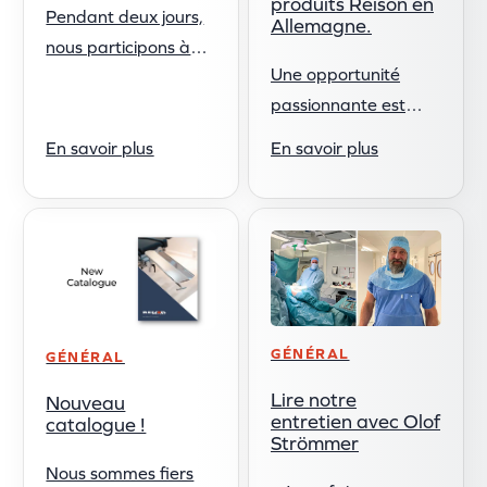
produits Reison en
Pendant deux jours,
Allemagne.
nous participons à
Une opportunité
une formation sur
passionnante est
notre nouveau
maintenant
système d'entreprise.
En savoir plus
En savoir plus
disponible pour
Plus nous le
travailler avec les
maîtrisons, plus ...
produits Reison en
Allemagne ! Notre
société sœur
Mediplac propose un
...
GÉNÉRAL
GÉNÉRAL
Lire notre
Nouveau
entretien avec Olof
catalogue !
Strömmer
Nous sommes fiers