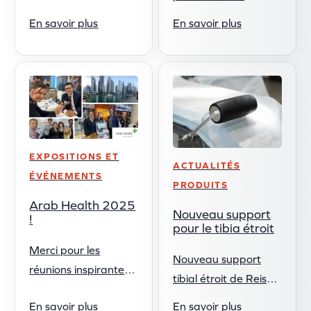
Reison est un
produit qui fait partie
support spécialisé
En savoir plus
En savoir plus
de notre gamme
conçu pour être
depuis de
utilisé avec une
nombreuses années.
fixation de la main
Aujourd'hui, nous
sur la table
mettons en avant ce
d'opération, offrant
produit ...
...
EXPOSITIONS ET
ACTUALITÉS
ÉVÉNEMENTS
PRODUITS
Arab Health 2025
Nouveau support
!
pour le tibia étroit
Merci pour les
Nouveau support
réunions inspirantes
tibial étroit de Reison
et les idées
Le nouveau support
En savoir plus
En savoir plus
passionnantes de