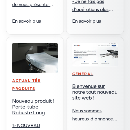
- Je ne fais pas
de vous présenter
d'opérations plus
notre nouveau
rapides pour le
catalogue de
En savoir plus
En savoir plus
plaisir. Elles doivent
produits - mis à jour,
être aussi bonnes,
amélioré et plein
voire meilleures, que
d'inspiration ! Avec
les opérations
une présentation
traditionnelles...
plus claire ...
GÉNÉRAL
ACTUALITÉS
Bienvenue sur
PRODUITS
notre tout nouveau
site web !
Nouveau produit !
Porte-tube
Nous sommes
Robuste Long
heureux d'annoncer
✨ NOUVEAU
le lancement de