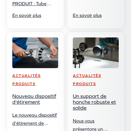
PRODUIT : Tube
notre nouveau site
Holder Robust Long -
web ! 🎉 Notre
En savoir plus
En savoir plus
Extra Reach, Same
objectif était de
Durability Reison
créer un site plus
Medical présente le
convivial, ...
tube Holder Robust
Long, ...
ACTUALITÉS
ACTUALITÉS
PRODUITS
PRODUITS
Nouveau dispositif
Un support de
d'étirement
hanche robuste et
solide
Le nouveau dispositif
Nous vous
d'étirement de
présentons un