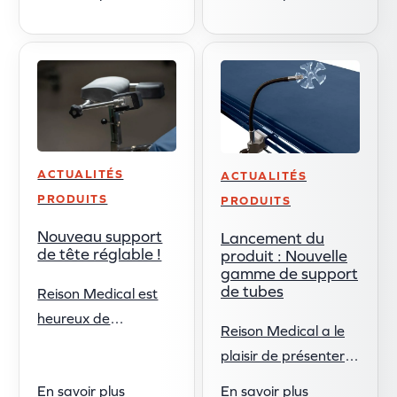
notre rail
pour épouser les
d'équipement. Le rail
contours naturels du
d'équipement de
corps, ces coussins ...
Reison Medical est
utile dans une variété
...
ACTUALITÉS
ACTUALITÉS
PRODUITS
PRODUITS
Nouveau support
Lancement du
de tête réglable !
produit : Nouvelle
gamme de support
de tubes
Reison Medical est
heureux de
Reison Medical a le
présenter son
plaisir de présenter
nouveau support de
sa nouvelle famille de
En savoir plus
En savoir plus
tête réglable ! Le