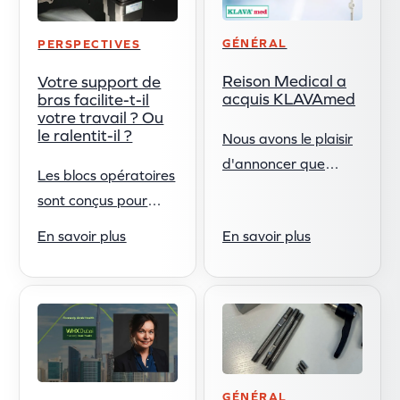
détail peut...
GÉNÉRAL
PERSPECTIVES
Reison Medical a
Votre support de
acquis KLAVAmed
bras facilite-t-il
votre travail ? Ou
le ralentit-il ?
Nous avons le plaisir
d'annoncer que
Les blocs opératoires
Reison Medical AB a
sont conçus pour
acquis KLAVAmed
optimiser l'efficacité.
En savoir plus
En savoir plus
GmbH, renforçant
Chaque équipement
ainsi notre offre de
est choisi pour
produits dans le
permettre aux
domaine de la
soignants de
chirurgie ...
travailler en toute
sécurité, de manière
GÉNÉRAL
cohérente et sans...