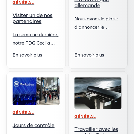
GÉNÉRAL
allemande
Visiter un de nos
Nous avons le plaisir
partenaires
d'annoncer le
La semaine dernière,
lancement de notre
notre PDG Cecilia
site Internet en
Jakobsson a rendu
langue allemande. Il
En savoir plus
En savoir plus
visite à l'un de nos
s'agit d'une étape
partenaires en
importante pour
Suède, CrownMed
faire connaître nos
AB, pour présenter
produits et ...
Reison et discuter ...
GÉNÉRAL
GÉNÉRAL
Jours de contrôle
Travailler avec les