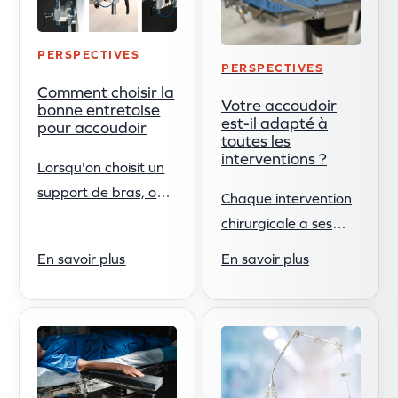
PERSPECTIVES
PERSPECTIVES
Comment choisir la
Votre accoudoir
bonne entretoise
est-il adapté à
pour accoudoir
toutes les
interventions ?
Lorsqu'on choisit un
support de bras, on
Chaque intervention
prête souvent
chirurgicale a ses
attention à sa
propres exigences, et
En savoir plus
En savoir plus
longueur, à son
il en va de même
matériau ou à sa
pour le
compatibilité avec les
positionnement du
techniques
patient. Pour choisir
d'imagerie.
le bon repose-bras, il
Cependant, un petit
faut…