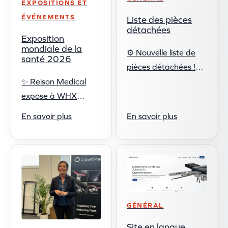
EXPOSITIONS ET
ÉVÉNEMENTS
Liste des pièces
détachées
Exposition
mondiale de la
⚙️ Nouvelle liste de
santé 2026
pièces détachées !
Notre nouvelle liste
✨ Reison Medical
comprend à la fois
expose à WHX
les images et les
Dubai ! ✨ Nous
En savoir plus
En savoir plus
références de nos
sommes heureux
pièces détachées, ce
d'annoncer que nous
qui ...
participerons à ...
GÉNÉRAL
Site en langue