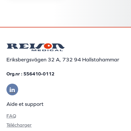
ISO 13485:2016, ce
qui lui permet de se
prévaloir d'une ...
Eriksbergsvägen 32 A, 732 94 Hallstahammar
Org.nr : 556410-0112
Aide et support
FAQ
Télécharger