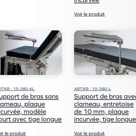
Voir le produit
TNR : 10-380-KL
ARTNR : 10-380-L
upport de bras sans
Support de bras ave
lameau, plaque
clameau, entretoise
ncurvée, modèle
de 10 mm, plaque
ourt avec tige longue
incurvée, tige longue
ir le produit
Voir le produit