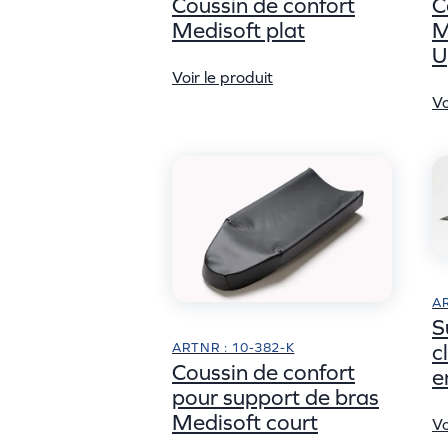
Coussin de confort
C
Medisoft plat
M
U
Voir le produit
Vo
AR
S
ARTNR : 10-382-K
c
Coussin de confort
e
pour support de bras
Medisoft court
Vo