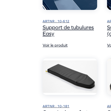
ARTNR : 10-612
AR
Support de tubulures
S
Easy
(
Voir le produit
Vo
ARTNR : 10-181
AR