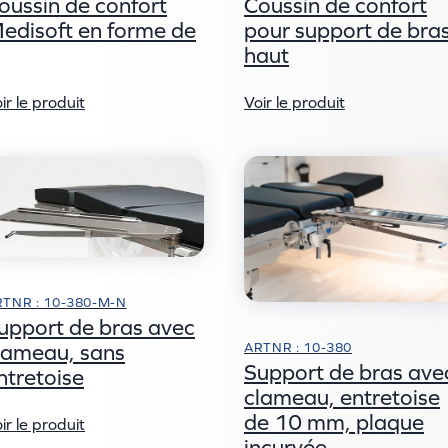
oussin de confort
Coussin de confort
edisoft en forme de
pour support de bra
haut
ir le produit
Voir le produit
TNR : 10-380-M-N
upport de bras avec
ARTNR : 10-380
lameau, sans
Support de bras ave
ntretoise
clameau, entretoise
de 10 mm, plaque
ir le produit
incurvée