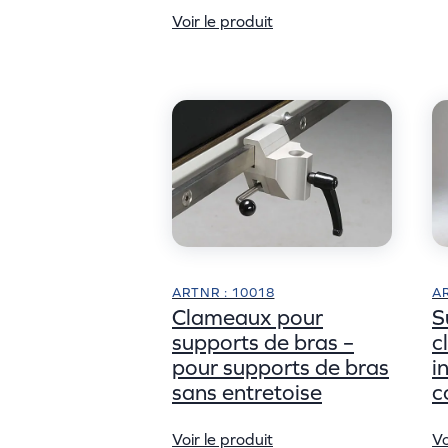
Voir le produit
ARTNR : 10018
AR
Clameaux pour
S
supports de bras –
c
pour supports de bras
i
sans entretoise
c
Voir le produit
Vo