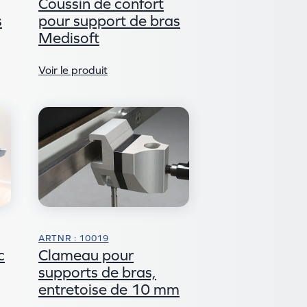
Coussin de confort
s
pour support de bras
Medisoft
Voir le produit
ARTNR : 10019
Clameau pour
c
supports de bras,
entretoise de 10 mm