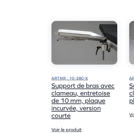
ARTNR : 10-380-K
AR
Support de bras avec
S
clameau, entretoise
c
de 10 mm, plaque
p
incurvée, version
courte
Vo
Voir le produit