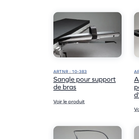
ARTNR : 10-383
AR
Sangle pour support
A
de bras
p
d
Voir le produit
Vo