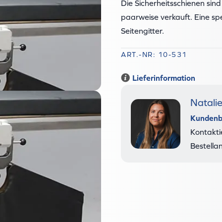
Die Sicherheitsschienen sin
paarweise verkauft. Eine s
Seitengitter.
ART.-NR: 10-531
Lieferinformation
Natali
Kundenb
Kontakti
Bestella