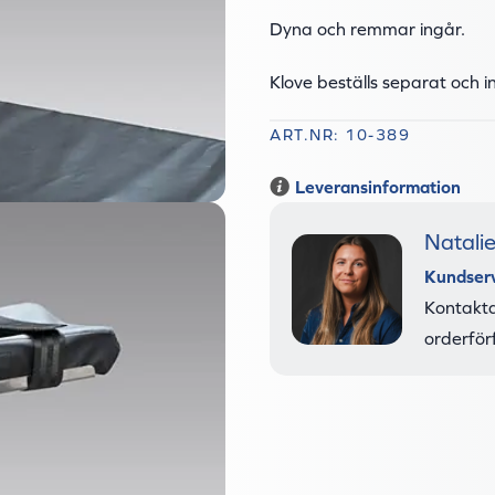
Dyna och remmar ingår.
Klove beställs separat och in
ART.NR: 10-389
Leveransinformation
Natali
Kundser
Kontakta
orderför