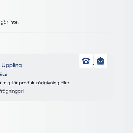
går inte.
e Uppling
Telefon
E-
vice
post
 mig för produktrådgivning eller
frågningar!