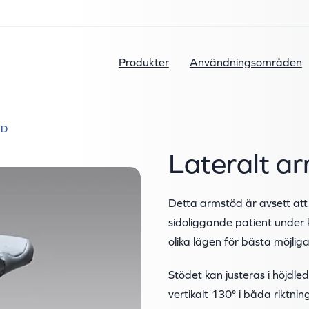
Produkter
Användningsområden
ÖD
Lateralt a
Detta armstöd är avsett at
sidoliggande patient under k
olika lägen för bästa möjlig
Stödet kan justeras i höjdled
vertikalt 130° i båda riktnin