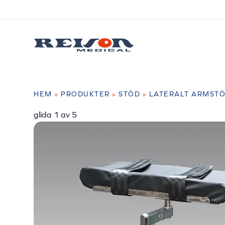
HEM
»
PRODUKTER
»
STÖD
»
LATERALT ARMST
glida
2
av 5