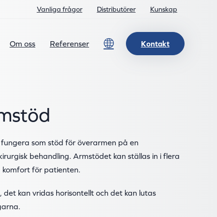
Vanliga frågor
Distributörer
Kunskap
Lang
Om oss
Referenser
Kontakt
rmstöd
t fungera som stöd för överarmen på en
irurgisk behandling. Armstödet kan ställas in i flera
a komfort för patienten.
, det kan vridas horisontellt och det kan lutas
garna.