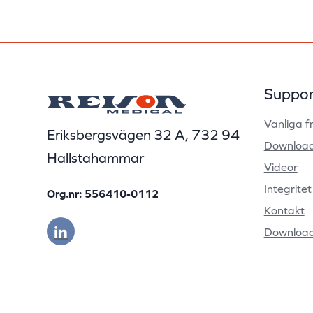
Suppor
Vanliga f
Eriksbergsvägen 32 A, 732 94
Downloa
Hallstahammar
Videor
Integrite
Org.nr: 556410-0112
Kontakt
Downloa