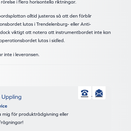
örelse i flera horisontella riktningar.
rdsplattan alltid justeras så att den förblir
ionsbordet lutas i Trendelenburg- eller Anti-
dock viktigt att notera att instrumentbordet inte kan
operationsbordet lutas i sidled.
r inte i leveransen.
e Uppling
Telefon
E-
vice
post
 mig för produktrådgivning eller
frågningar!