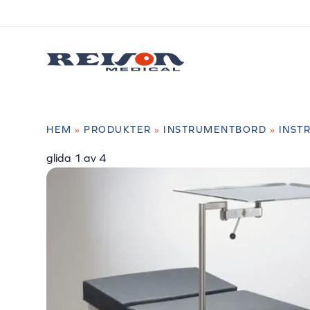
HEM
»
PRODUKTER
»
INSTRUMENTBORD
»
INST
glida
2
av 4