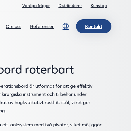
Vanliga frågor
Distributörer
Kunskap
Lang
Om oss
Referenser
Kontakt
bord roterbart
erationsbord är utformat för att ge effektiv
kirurgiska instrument och tillbehör under
at av högkvalitativt rostfritt stål, vilket ger
ng.
ett länksystem med två pivoter, vilket möjliggör