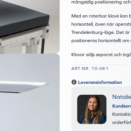
mångsidig positionering och r
Med en roterbar klove kan bo
horisontell, även när operat
Trendelenburg-läge. Det är 
positioneras horisontellt om 
Klovar säljs separat och ingå
ART.NR: 10-061
Leveransinformation
Natali
Kundser
Kontakta
orderför