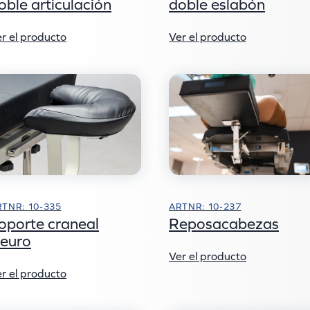
oble articulación
doble eslabón
r el producto
Ver el producto
RTNR: 10-335
ARTNR: 10-237
oporte craneal
Reposacabezas
euro
Ver el producto
r el producto