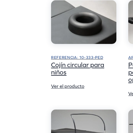
REFERENCIA: 10-333-PED
A
Cojín circular para
P
niños
p
o
Ver el producto
Ve